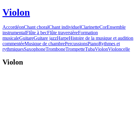
Violon
Accordéon
Chant choral
Chant individuel
Clarinette
Cor
Ensemble
instrumental
Flûte à bec
Flûte traversière
Formation
musicale
Guitare
Guitare jazz
Harpe
Histoire de la musique et audition
commentée
Musique de chambre
Percussions
Piano
Rythmes et
rythmiques
Saxophone
Trombone
Trompette
Tuba
Violon
Violoncelle
Violon