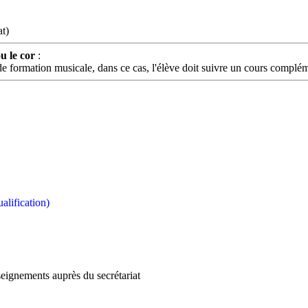
at)
u le cor
:
de formation musicale, dans ce cas, l'élève doit suivre un cours complém
alification)
seignements auprès du secrétariat