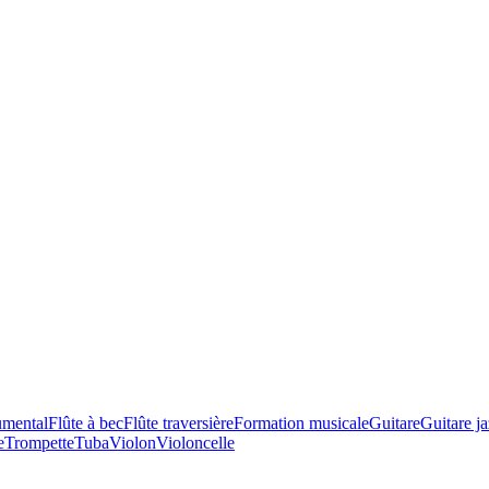
umental
Flûte à bec
Flûte traversière
Formation musicale
Guitare
Guitare j
e
Trompette
Tuba
Violon
Violoncelle