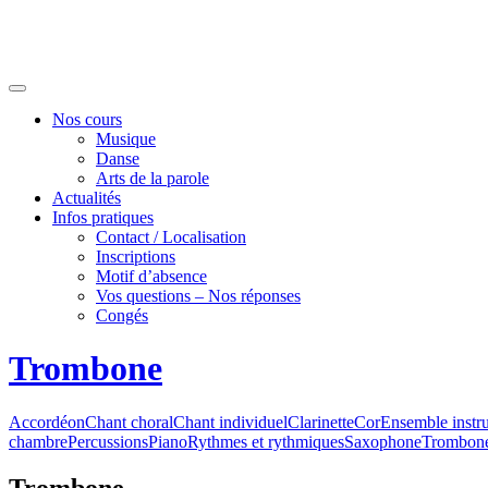
Nos cours
Musique
Danse
Arts de la parole
Actualités
Infos pratiques
Contact / Localisation
Inscriptions
Motif d’absence
Vos questions – Nos réponses
Congés
Trombone
Accordéon
Chant choral
Chant individuel
Clarinette
Cor
Ensemble instr
chambre
Percussions
Piano
Rythmes et rythmiques
Saxophone
Trombon
Trombone