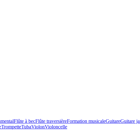
umental
Flûte à bec
Flûte traversière
Formation musicale
Guitare
Guitare j
e
Trompette
Tuba
Violon
Violoncelle