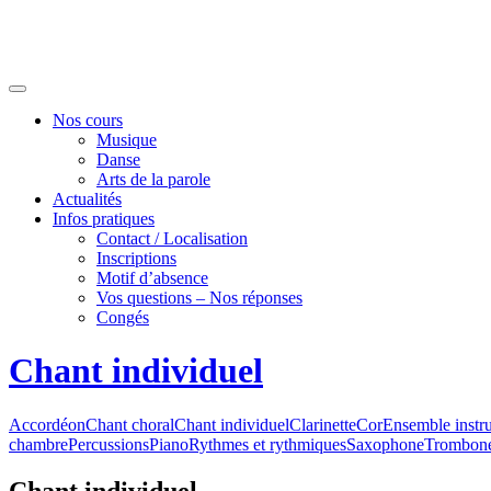
Nos cours
Musique
Danse
Arts de la parole
Actualités
Infos pratiques
Contact / Localisation
Inscriptions
Motif d’absence
Vos questions – Nos réponses
Congés
Chant individuel
Accordéon
Chant choral
Chant individuel
Clarinette
Cor
Ensemble instr
chambre
Percussions
Piano
Rythmes et rythmiques
Saxophone
Trombon
Chant individuel